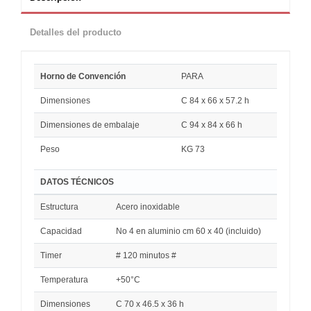
Detalles del producto
Horno de Convención
PARA
Dimensiones
C 84 x 66 x 57.2 h
Dimensiones de embalaje
C 94 x 84 x 66 h
Peso
KG 73
DATOS TÉCNICOS
Estructura
Acero inoxidable
Capacidad
No 4 en aluminio cm 60 x 40 (incluido)
Timer
# 120 minutos #
Temperatura
+50°C
Dimensiones
C 70 x 46.5 x 36 h