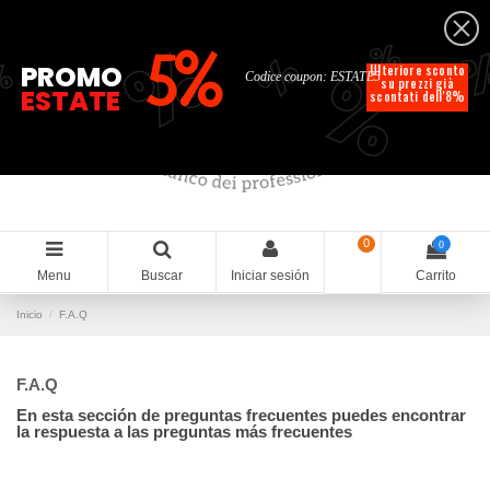
Español
%
%
%
%
5%
%
PROMO
Ulteriore sconto
Codice coupon: ESTATE5
su prezzi già
ESTATE
scontati dell'8%
0
0
Menu
Buscar
Iniciar sesión
Carrito
Inicio
F.A.Q
F.A.Q
En esta sección de preguntas frecuentes puedes encontrar
la respuesta a las preguntas más frecuentes