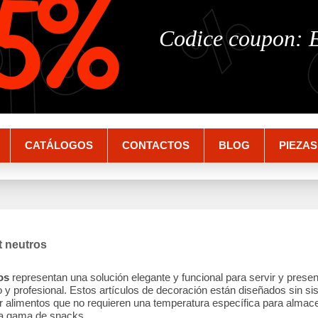
%
%
5%
Codice coupon:
CATÁLOGOS
CONTACTOS
BLOG
PIEZAS
t neutros
os
representan una solución elegante y funcional para servir y prese
y profesional. Estos artículos de decoración están diseñados sin sis
ir alimentos que no requieren una temperatura específica para almace
a gama de snacks.