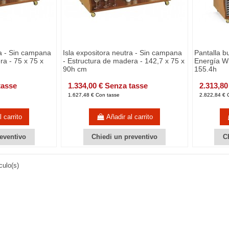
ra - Sin campana
Isla expositora neutra - Sin campana
Pantalla b
ra - 75 x 75 x
- Estructura de madera - 142,7 x 75 x
Energía W 
90h cm
155.4h
tasse
1.334,00 € Senza tasse
2.313,80
1.627,48 € Con tasse
2.822,84 € 
 carrito
Añadir al carrito
eventivo
Chiedi un preventivo
C
culo(s)