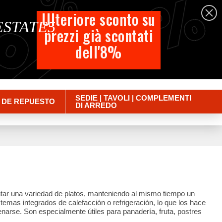
%
%
%
Español
Ulteriore sconto su
 ESTATE5
prezzi già scontati
Carrito
dell'8%
Empty
Iniciar sesión
SEDIE | TAVOLI | COMPLEMENTI
 DE REPUESTO
DI ARREDO
ntar una variedad de platos, manteniendo al mismo tiempo un
temas integrados de calefacción o refrigeración, lo que los hace
narse. Son especialmente útiles para panadería, fruta, postres