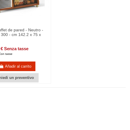
uffet de pared - Neutro -
300 - cm 142.2 x 75 x
 € Senza tasse
Con tasse
Añadir al carrito
hiedi un preventivo