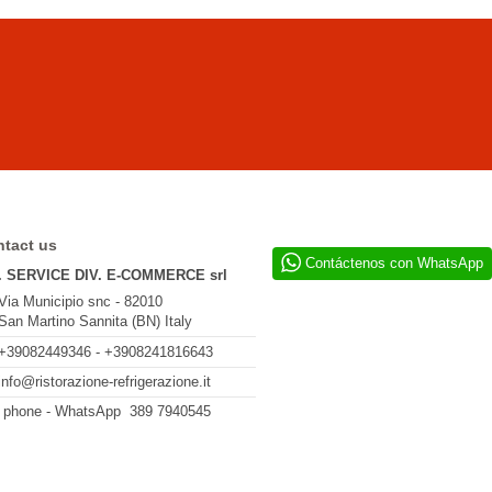
tact us
Contáctenos con WhatsApp
. SERVICE DIV. E-COMMERCE srl
Via Municipio snc - 82010
San Martino Sannita (BN) Italy
+39082449346 - +3908241816643
info@ristorazione-refrigerazione.it
l phone - WhatsApp 389 7940545