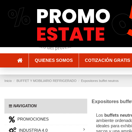
%
PROMO
Envío y entrega
Métodos de pago
ESTATE
QUIENES SOMOS
COTIZACIÓN GRATIS
Inicio
BUFFET Y MOBILIARIO REFRIGERADO
Expositores buffet neutros
Expositores buffe
NAVIGATION
Los
buffets neutr
PROMOCIONES
ambiente ordenado 
ideales para exhib
INDUSTRIA 4.0
secos y una ampli