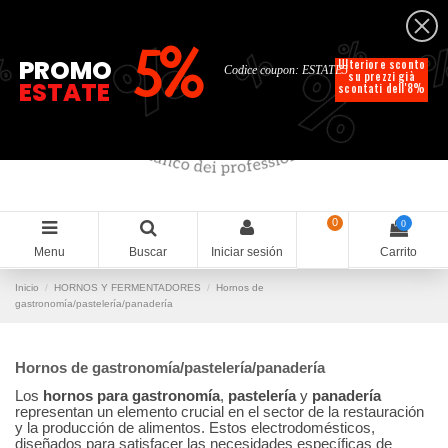
Español
%
%
%
%
5%
%
PROMO
Ulteriore sconto
Codice coupon: ESTATE5
su prezzi già
ESTATE
scontati dell'8%
0
0
Menu
Buscar
Iniciar sesión
Carrito
Inicio
HORNOS Y FERMENTADORES
Hornos de
gastronomía/pastelería/panadería
Hornos de gastronomía/pastelería/panadería
Los
hornos para gastronomía
,
pastelería
y
panadería
representan un elemento crucial en el sector de la restauración
y la producción de alimentos. Estos electrodomésticos,
diseñados para satisfacer las necesidades específicas de