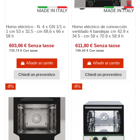
Horno eléctrico - N. 4 x GN 1/1 o
Horno eléctrico de convección
1 cm 53 x 32,5 - cm 68,6 x 66 x
ventilado 4 bandejas cm 42.9 x
58 h
34.5 - cm 59 x 70.9 x 58.9 h
603,06 € Senza tasse
611,80 € Senza tasse
735,73 € Con tasse
746,40 € Con tasse
Añadir al carrito
Añadir al carrito
Chiedi un preventivo
Chiedi un preventivo
-8%
-8%