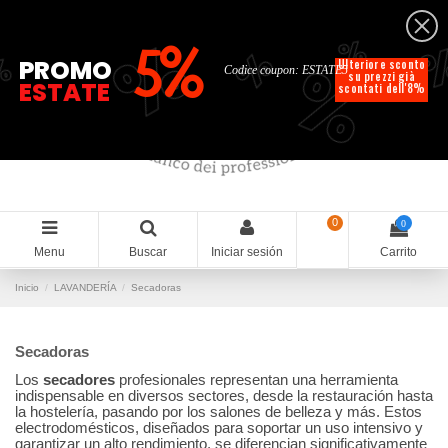
Español
%
%
%
%
5%
%
PROMO
Ulteriore sconto
Codice coupon: ESTATE5
su prezzi già
ESTATE
scontati dell'8%
0
0
Menu
Buscar
Iniciar sesión
Carrito
Inicio
LAVANDERÍA
Secadoras
Secadoras
Los
secadores
profesionales representan una herramienta
indispensable en diversos sectores, desde la restauración hasta
la hostelería, pasando por los salones de belleza y más. Estos
electrodomésticos, diseñados para soportar un uso intensivo y
garantizar un alto rendimiento, se diferencian significativamente