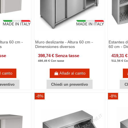
Altura 60 cm -
Muro deslizante - Altura 60 cm -
Estantes d
s
Dimensiones diversos
60 cm - D
sse
398,74 € Senza tasse
419,31 €
486,46 € Con tasse
511,56 € Co
 carrito
Añadir al carrito
eventivo
Chiedi un preventivo
C
-8%
-8%