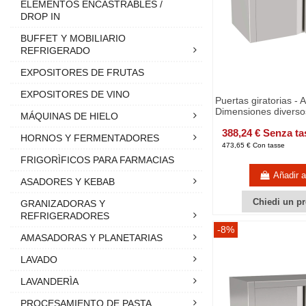
ELEMENTOS ENCASTRABLES /
DROP IN
BUFFET Y MOBILIARIO
REFRIGERADO
EXPOSITORES DE FRUTAS
EXPOSITORES DE VINO
Puertas giratorias - 
Dimensiones diverso
MÁQUINAS DE HIELO
388,24 € Senza ta
HORNOS Y FERMENTADORES
473,65 € Con tasse
FRIGORÌFICOS PARA FARMACIAS
Añadir al
ASADORES Y KEBAB
Chiedi un pr
GRANIZADORAS Y
REFRIGERADORES
-8%
AMASADORAS Y PLANETARIAS
LAVADO
LAVANDERÌA
PROCESAMIENTO DE PASTA