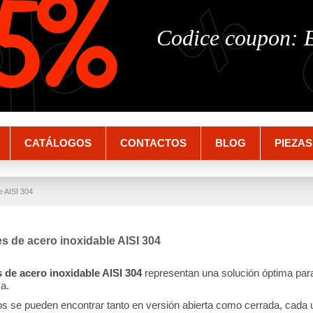
%
%
5%
Codice coupon:
CATÁLOGOS
CONTACTOS
BLOG
PIEZAS
e AISI 304
s de acero inoxidable AISI 304
 de acero inoxidable AISI 304
representan una solución óptima para 
za.
s se pueden encontrar tanto en versión abierta como cerrada, cada 