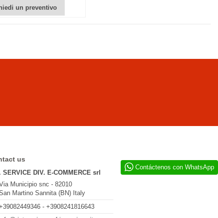
hiedi un preventivo
tact us
Contáctenos con WhatsApp
. SERVICE DIV. E-COMMERCE srl
Via Municipio snc - 82010
San Martino Sannita (BN) Italy
+39082449346 - +3908241816643