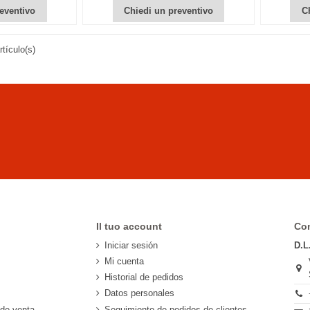
eventivo
Chiedi un preventivo
C
tículo(s)
Il tuo account
Con
Iniciar sesión
D.L
Mi cuenta
Historial de pedidos
Datos personales
 de venta
Seguimiento de pedidos de clientes