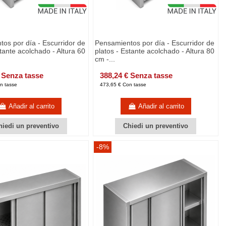
os por día - Escurridor de
Pensamientos por día - Escurridor de
stante acolchado - Altura 60
platos - Estante acolchado - Altura 80
cm -...
 Senza tasse
388,24 € Senza tasse
n tasse
473,65 € Con tasse
Añadir al carrito
Añadir al carrito
hiedi un preventivo
Chiedi un preventivo
-8%