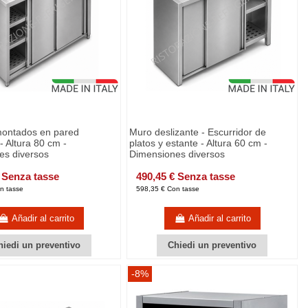
montados en pared
Muro deslizante - Escurridor de
- Altura 80 cm -
platos y estante - Altura 60 cm -
es diversos
Dimensiones diversos
 Senza tasse
490,45 € Senza tasse
n tasse
598,35 € Con tasse
Añadir al carrito
Añadir al carrito
hiedi un preventivo
Chiedi un preventivo
-8%