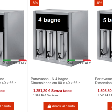
-8%
-8%
ne -
Portavasos - N.4 bagne -
Portavasos
 40 x 66 h
Dimensiones cm 80 x 40 x 66 h
Dimension
sse
1.251,20 € Senza tasse
1.508,80
1.526,46 € Con tasse
1.840,74 € 
 carrito
Añadir al carrito