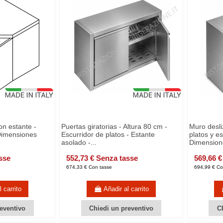
n estante -
Puertas giratorias - Altura 80 cm -
Muro desli
 Dimensiones
Escurridor de platos - Estante
platos y es
asolado -...
Dimension
sse
552,73 € Senza tasse
569,66 €
674,33 € Con tasse
694,99 € Co
 carrito
Añadir al carrito
eventivo
Chiedi un preventivo
C