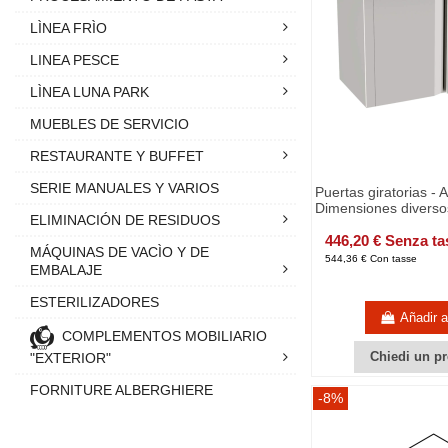
LÌNEA FRÌO
LINEA PESCE
LÌNEA LUNA PARK
MUEBLES DE SERVICIO
RESTAURANTE Y BUFFET
SERIE MANUALES Y VARIOS
Puertas giratorias - 
Dimensiones diverso
ELIMINACIÓN DE RESIDUOS
446,20 € Senza ta
MÁQUINAS DE VACÌO Y DE
544,36 € Con tasse
EMBALAJE
ESTERILIZADORES
Añadir al
COMPLEMENTOS MOBILIARIO
Chiedi un pr
"EXTERIOR"
FORNITURE ALBERGHIERE
-8%