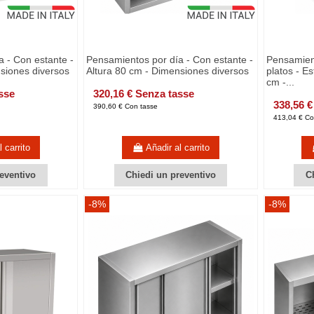
 - Con estante -
Pensamientos por día - Con estante -
Pensamient
siones diversos
Altura 80 cm - Dimensiones diversos
platos - E
cm -...
sse
320,16 € Senza tasse
338,56 €
390,60 € Con tasse
413,04 € Co
 carrito
Añadir al carrito
eventivo
Chiedi un preventivo
C
-8%
-8%