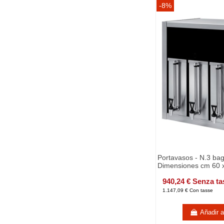
-8%
Portavasos - N.3 bag
Dimensiones cm 60 x
940,24 € Senza ta
1.147,09 € Con tasse
Añadir al