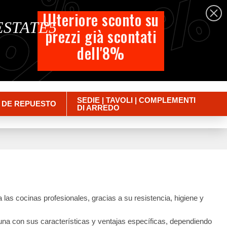
%
%
%
Español
Ulteriore sconto su
 ESTATE5
prezzi già scontati
Carrito
dell'8%
Empty
Iniciar sesión
SEDIE | TAVOLI | COMPLEMENTI
 DE REPUESTO
DI ARREDO
las cocinas profesionales, gracias a su resistencia, higiene y
una con sus características y ventajas específicas, dependiendo