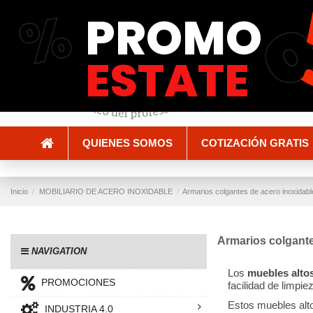
%
PROMO
Envío y entrega
Métodos de pago
ESTATE
QUIENES SOMOS
COTIZACIÓN GRATIS
Inicio
MOBILIARIO DE ACERO INOXIDABLE
Armarios colgantes de acero inoxidabl
Armarios colgante
NAVIGATION
Los
muebles altos
PROMOCIONES
facilidad de limpie
Estos muebles alto
INDUSTRIA 4.0