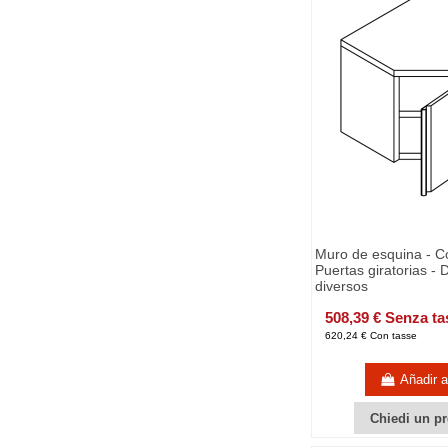
Muro de esquina - Co
Puertas giratorias -
diversos
508,39 € Senza ta
620,24 € Con tasse
Añadir al
Chiedi un pr