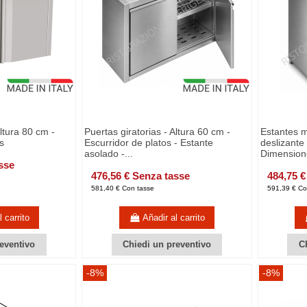
Altura 80 cm -
Puertas giratorias - Altura 60 cm -
Estantes 
s
Escurridor de platos - Estante
deslizante 
asolado -...
Dimension
sse
476,56 € Senza tasse
484,75 €
581,40 € Con tasse
591,39 € Co
 carrito
Añadir al carrito
eventivo
Chiedi un preventivo
C
-8%
-8%