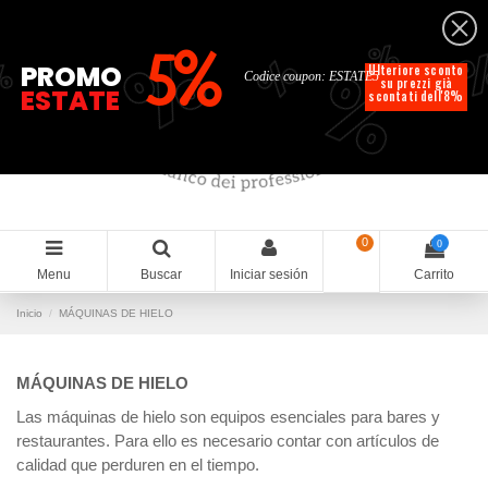
Español
%
%
%
%
5%
%
PROMO
Ulteriore sconto
Codice coupon: ESTATE5
su prezzi già
ESTATE
scontati dell'8%
0
0
Menu
Buscar
Iniciar sesión
Carrito
Inicio
MÁQUINAS DE HIELO
MÁQUINAS DE HIELO
Las máquinas de hielo son equipos esenciales para bares y
restaurantes. Para ello es necesario contar con artículos de
calidad que perduren en el tiempo.