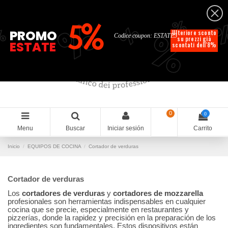
Español
%
%
%
%
5%
%
PROMO
Ulteriore sconto
Codice coupon: ESTATE5
su prezzi già
ESTATE
scontati dell'8%
0
0
Menu
Buscar
Iniciar sesión
Carrito
Inicio
EQUIPOS DE COCINA
Cortador de verduras
Cortador de verduras
Los
cortadores de verduras
y
cortadores de mozzarella
profesionales son herramientas indispensables en cualquier
cocina que se precie, especialmente en restaurantes y
pizzerías, donde la rapidez y precisión en la preparación de los
ingredientes son fundamentales. Estos dispositivos están