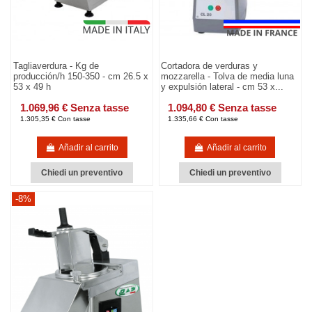
Tagliaverdura - Kg de
Cortadora de verduras y
producción/h 150-350 - cm 26.5 x
mozzarella - Tolva de media luna
53 x 49 h
y expulsión lateral - cm 53 x...
1.069,96 € Senza tasse
1.094,80 € Senza tasse
1.305,35 € Con tasse
1.335,66 € Con tasse
Añadir al carrito
Añadir al carrito
Chiedi un preventivo
Chiedi un preventivo
-8%