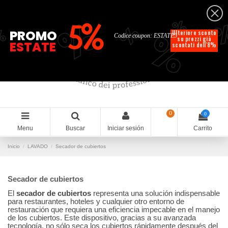
Español
%
%
%
%
5%
%
PROMO
Ulteriore sconto
Codice coupon: ESTATE5
su prezzi già
ESTATE
scontati dell'8%
0
0
Menu
Buscar
Iniciar sesión
Carrito
Inicio
LAVADO
Secador de cubiertos
Secador de cubiertos
El
secador de cubiertos
representa una solución indispensable
para restaurantes, hoteles y cualquier otro entorno de
restauración que requiera una eficiencia impecable en el manejo
de los cubiertos. Este dispositivo, gracias a su avanzada
tecnología, no sólo seca los cubiertos rápidamente después del