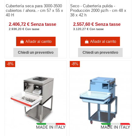
Cubertería seca para 3000-3500
Seco - Cubertería pulida -
cubiertos / ahora..- cm 57 x 55 x
Producción 2000 pz/h - cm 48 x
40 H
38 x 42 h
2.406,72 € Senza tasse
2.557,60 € Senza tasse
2.936,20 € Con tasse
3.120,27 € Con tasse
Añadir al carrito
Añadir al carrito
Chiedi un preventivo
Chiedi un preventivo
-8%
-8%