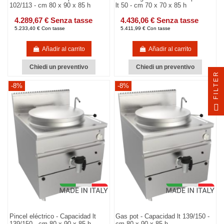
102/113 - cm 80 x 90 x 85 h
lt 50 - cm 70 x 70 x 85 h
4.289,67 € Senza tasse
4.436,06 € Senza tasse
5.233,40 € Con tasse
5.411,99 € Con tasse
Añadir al carrito
Añadir al carrito
Chiedi un preventivo
Chiedi un preventivo
FILTER
-8%
-8%
Pincel eléctrico - Capacidad lt
Gas pot - Capacidad lt 139/150 -
139/150 - cm 80 x 90 x 85 h
cm 80 x 90 x 85 h