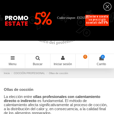
Español
%
%
%
%
5%
%
PROMO
Ulteriore sconto
Codice coupon: ESTATE5
su prezzi già
ESTATE
scontati dell'8%
0
0
Menu
Buscar
Iniciar sesión
Carrito
Inicio
COCCIÓN PROFESIONAL
Ollas de cocción
Ollas de cocción
La elección entre
ollas profesionales con calentamiento
directo o indirecto
es fundamental. El método de
calentamiento afecta significativamente al proceso de cocción,
a la distribución del calor y, en consecuencia, a la calidad final
de los alimentos preparados.