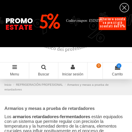
Español
%
%
%
%
5%
%
PROMO
Ulteriore sconto
Codice coupon: ESTATE5
su prezzi già
ESTATE
scontati dell'8%
0
0
Menu
Buscar
Iniciar sesión
Carrito
Inicio
REFRIGERACIÓN PROFESIONAL
Armarios y mesas a prueba de
retardadores
Armarios y mesas a prueba de retardadores
Los
armarios retardadores-fermentadores
están equipados
con un sistema que permite regular con precisión la
temperatura y la humedad dentro de la cámara, elementos
cruciales para influir positivamente en el proceso de