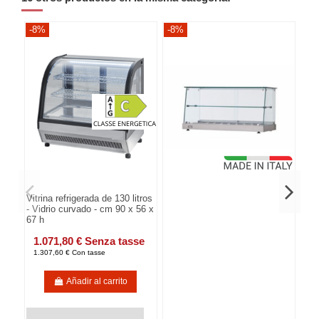
-8%
-8%
-8
Vitrina refrigerada de 130 litros
- Vidrio curvado - cm 90 x 56 x
67 h
1.071,80 € Senza tasse
1.307,60 € Con tasse
Añadir al carrito