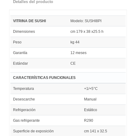
Detalles del producto
VITRINA DE SUSHI
Modelo: SUSHI8PI
Dimensiones
cm 179 x 38 x25.5 h
Peso
kg 44
Garantía
12 meses
Estándar
CE
CARACTERÍSTICAS FUNCIONALES
Temperatura
+1/+5°C
Desescarche
Manual
Refrigeración
Estático
Gas refrigerante
R290
Superficie de exposición
cm 141 x 32.5