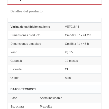
Detalles del producto
Vitrina de exhibición caliente
VET01844
Dimensiones producto
Cm 50 x 37 x 41,2 h
Dimensiones embalaje
Cm 56 x 41 x 45 h
Peso
Kg 15
Garantía
12 meses
Estándar
CE
Origen
Asia
DATOS TÉCNICOS
Base
Acero inoxidable
Estructura
Plexiglás