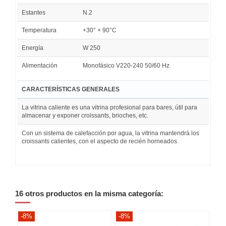
Estantes
N.2
Temperatura
+30° + 90°C
Energía
W 250
Alimentación
Monofásico V220-240 50/60 Hz
CARACTERÍSTICAS GENERALES
La vitrina caliente es una vitrina profesional para bares, útil para
almacenar y exponer croissants, brioches, etc.
Con un sistema de calefacción por agua, la vitrina mantendrá los
croissants calientes, con el aspecto de recién horneados
16 otros productos en la misma categoría:
-8%
-8%
-8