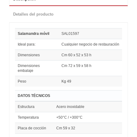
Detalles del producto
Salamandra móvil
SAL01597
Ideal para:
Cualquier negocio de restauración
Dimensiones
Cm 60 x 52 x 53 h
Dimensiones
Cm 72 x 59 x 58 h
embalaje
Peso
Kg 49
DATOS TÉCNICOS
Estructura
Acero inoxidable
Temperatura
+50°C / +300°C
Placa de cocción
Cm 59 x 32