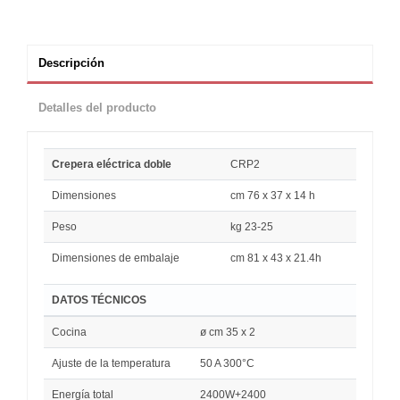
Descripción
Detalles del producto
Crepera eléctrica doble
CRP2
Dimensiones
cm 76 x 37 x 14 h
Peso
kg 23-25
Dimensiones de embalaje
cm
81 x 43 x 21.4h
DATOS TÉCNICOS
Cocina
ø cm 35 x 2
Ajuste de la temperatura
50 A 300°C
Energía total
2400W+2400