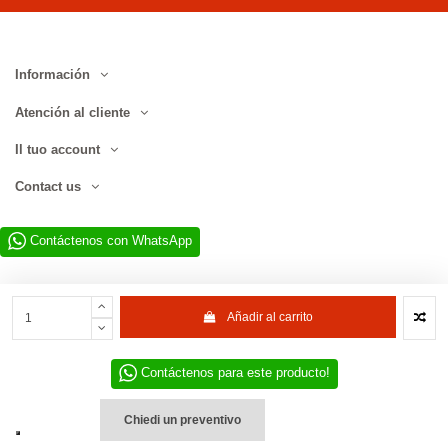
Información
Atención al cliente
Il tuo account
Contact us
Contáctenos con WhatsApp
Añadir al carrito
Contáctenos para este producto!
Sitio web desarrollado por D.L. Service Div. E-Commerce S.r.l. | Via
Municipio SNC, 82010 San Martino Sannita (BN), Italia | NIF-IVA
IT01680130620 | © 2022–2026 D.L. Service Div. E-Commerce S.r.l. | Todos
Chiedi un preventivo
los derechos reservados.