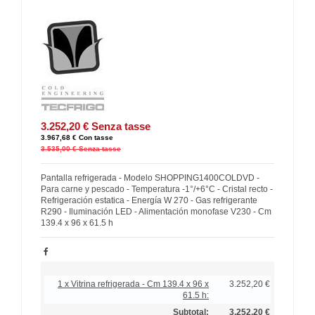
3.252,20 €
Senza tasse
3.967,68 €
Con tasse
3.535,00 €
Senza tasse
Pantalla refrigerada - Modelo SHOPPING1400COLDVD -
Para carne y pescado - Temperatura -1°/+6°C - Cristal recto -
Refrigeración estatica - Energía W 270 - Gas refrigerante
R290 - Iluminación LED - Alimentación monofase V230 - Cm
139.4 x 96 x 61.5 h
1 x Vitrina refrigerada - Cm 139.4 x 96 x
3.252,20 €
61.5 h:
Subtotal:
3.252,20 €