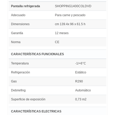
Pantalla refrigerada
SHOPPING1400COLDVD
Adecuado
Para carne y pescado
Dimensiones
cm 139.4x 96 x 61.5 h
Garantía
12 meses
Norma
CE
CARACTERÍSTICAS FUNCIONALES
Temperatura
-1/+6°C
Refrigeración
Estático
Gas
R290
Debriefing
Automático
Superficie de exposición
0,73 m2
CARACTERÍSTICAS ELECTRICAS