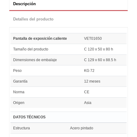
Descripción
Detalles del producto
Pantalla de exposición caliente
VET01650
Tamaño del producto
C 120 x 50 x 80 h
Dimensiones de embalaje
C 129 x 60 x 88.5 h
Peso
KG 72
Garantía
12 meses
Norma
CE
Origen
Asia
DATOS TÉCNICOS
Estructura
Acero pintado