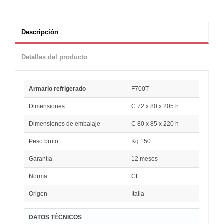
Descripción
Detalles del producto
Armario refrigerado
F700T
Dimensiones
C 72 x 80 x 205 h
Dimensiones de embalaje
C 80 x 85 x 220 h
Peso bruto
Kg 150
Garantía
12 meses
Norma
CE
Origen
Italia
DATOS TÉCNICOS