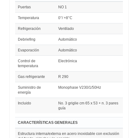
Puertas
NO 1
Temperatura
0°/ +8°C
Refrigeración
Ventilado
Debriefing
Automático
Evaporación
Automático
Control de
Electrónica
temperatura
Gas refrigerante
R 290
Suministro de
Monophase V230/1/50Hz
energía
Incluido
No. 3 griglie cm 65 x 53 + n. 3 pares
guía
CARACTERÍSTICAS GENERALES
Estructura interna/externa en acero inoxidable con exclusión