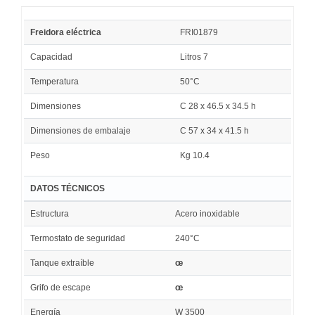
Freidora eléctrica
FRI01879
Capacidad
Litros 7
Temperatura
50°C
Dimensiones
C 28 x 46.5 x 34.5 h
Dimensiones de embalaje
C 57 x 34 x 41.5 h
Peso
Kg 10.4
DATOS TÉCNICOS
Estructura
Acero inoxidable
Termostato de seguridad
240°C
Tanque extraíble
œ
Grifo de escape
œ
Energía
W 3500