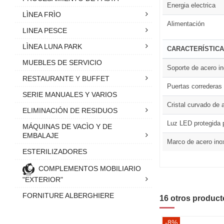
Energia electrica
LÌNEA FRÌO
Alimentación
LINEA PESCE
LÌNEA LUNA PARK
CARACTERÍSTIC
MUEBLES DE SERVICIO
Soporte de acero i
RESTAURANTE Y BUFFET
Puertas correderas 
SERIE MANUALES Y VARIOS
Cristal curvado de 
ELIMINACIÓN DE RESIDUOS
Luz LED protegida 
MÁQUINAS DE VACÌO Y DE
EMBALAJE
Marco de acero ino
ESTERILIZADORES
COMPLEMENTOS MOBILIARIO
"EXTERIOR"
FORNITURE ALBERGHIERE
16 otros product
-8%