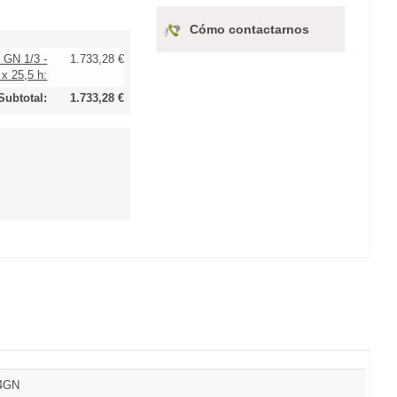
Cómo contactarnos
s GN 1/3 -
1.733,28 €
x 25,5 h:
Subtotal:
1.733,28 €
S4GN