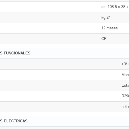
cm 108.5 x 38 x
kg 24
12 meses
CE
AS FUNCIONALES
+3/
Man
Está
R29
n.4 
S ELÉCTRICAS