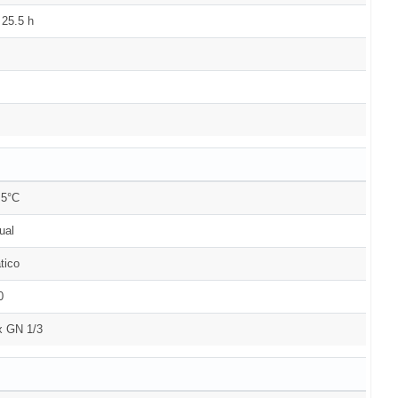
 25.5 h
+5°C
ual
tico
0
x GN 1/3