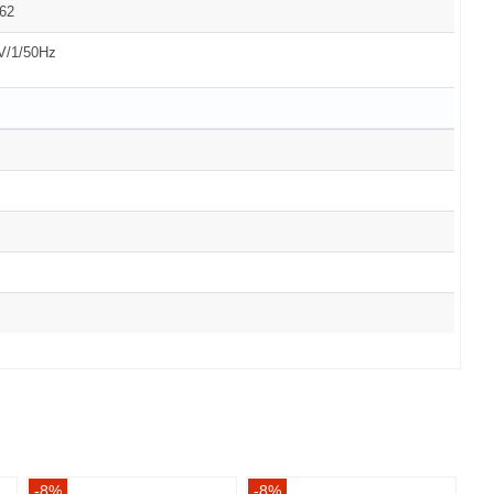
62
V/1/50Hz
-8%
-8%
-8