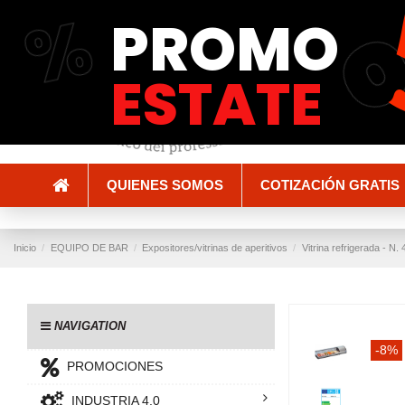
%
PROMO
Envío y entrega
Métodos de pago
ESTATE
QUIENES SOMOS
COTIZACIÓN GRATIS
Inicio
EQUIPO DE BAR
Expositores/vitrinas de aperitivos
Vitrina refrigerada - N
NAVIGATION
-8%
PROMOCIONES
INDUSTRIA 4.0