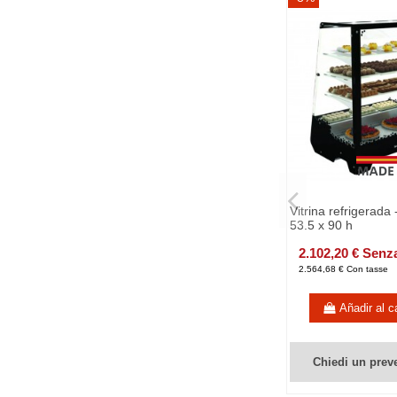
Vitrina refrigerada
53.5 x 90 h
2.102,20 € Senz
2.564,68 € Con tasse
Añadir al ca
Chiedi un prev