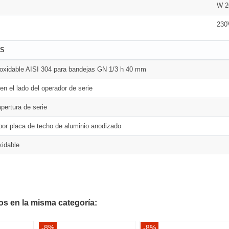
W 2
230
AS
noxidable AISI 304 para bandejas GN 1/3 h 40 mm
en el lado del operador de serie
apertura de serie
por placa de techo de aluminio anodizado
xidable
os en la misma categoría:
-8%
-8%