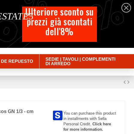
%
%
%
Español
Ulteriore sconto su
 ESTATE5
prezzi già scontati
Carrito
dell'8%
Empty
Iniciar sesión
SEDIE | TAVOLI | COMPLEMENTI
 DE REPUESTO
DI ARREDO
ncos GN 1/3 - cm
You can purchase this product
in installments with Sella
Personal Credit.
Click here
for more information.