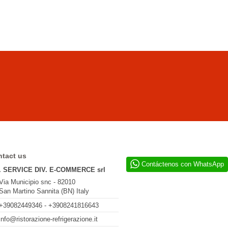
tact us
Contáctenos con WhatsApp
. SERVICE DIV. E-COMMERCE srl
Via Municipio snc - 82010
San Martino Sannita (BN) Italy
+39082449346 - +3908241816643
info@ristorazione-refrigerazione.it