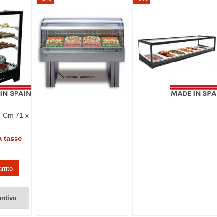
 - Cm 71 x
a tasse
rrito
entivo