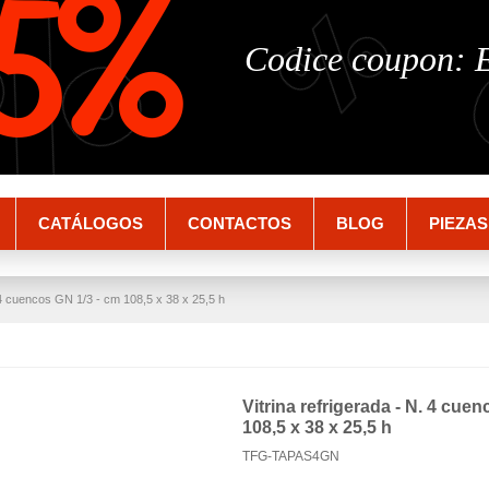
%
%
5%
Codice coupon:
CATÁLOGOS
CONTACTOS
BLOG
PIEZAS
. 4 cuencos GN 1/3 - cm 108,5 x 38 x 25,5 h
Vitrina refrigerada - N. 4 cue
108,5 x 38 x 25,5 h
TFG-TAPAS4GN