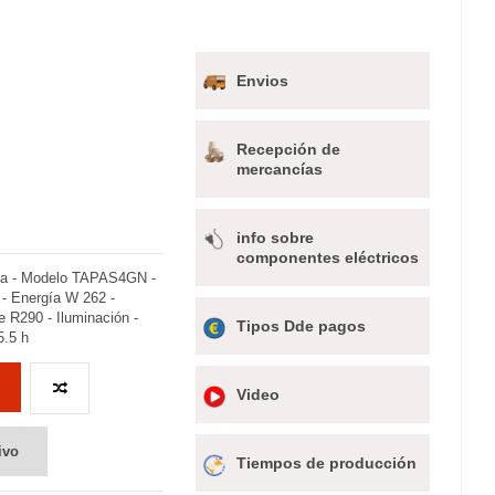
Envios
Recepción de
mercancías
info sobre
componentes eléctricos
rada - Modelo TAPAS4GN -
 - Energía W 262 -
te R290 - Iluminación -
Tipos Dde pagos
5.5 h
Video
ivo
Tiempos de producción