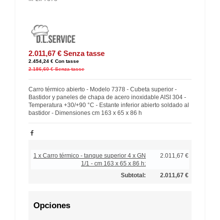
2.011,67 €
Senza tasse
2.454,24 €
Con tasse
2.186,60 €
Senza tasse
Carro térmico abierto - Modelo 7378 - Cubeta superior -
Bastidor y paneles de chapa de acero inoxidable AISI 304 -
Temperatura +30/+90 °C - Estante inferior abierto soldado al
bastidor - Dimensiones cm 163 x 65 x 86 h
1 x Carro térmico - tanque superior 4 x GN
2.011,67 €
1/1 - cm 163 x 65 x 86 h:
Subtotal:
2.011,67 €
Opciones