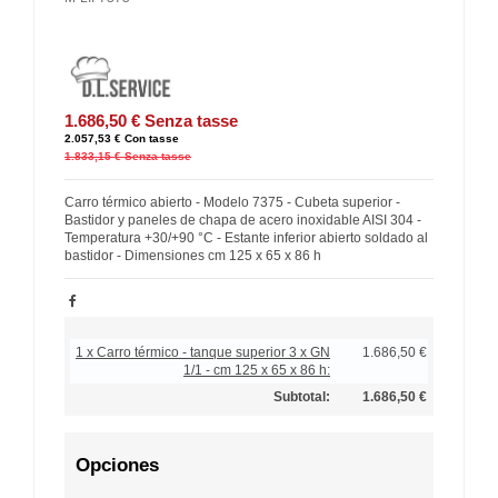
1.686,50 €
Senza tasse
2.057,53 €
Con tasse
1.833,15 €
Senza tasse
Carro térmico abierto - Modelo 7375 - Cubeta superior -
Bastidor y paneles de chapa de acero inoxidable AISI 304 -
Temperatura +30/+90 °C - Estante inferior abierto soldado al
bastidor - Dimensiones cm 125 x 65 x 86 h
1 x Carro térmico - tanque superior 3 x GN
1.686,50 €
1/1 - cm 125 x 65 x 86 h:
Subtotal:
1.686,50 €
Opciones