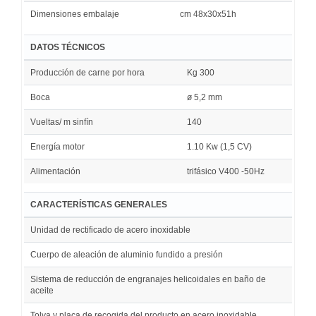
Dimensiones embalaje
cm 48x30x51h
DATOS TÉCNICOS
Producción de carne por hora
Kg 300
Boca
ø 5,2 mm
Vueltas/ m sinfín
140
Energía motor
1.10 Kw (1,5 CV)
Alimentación
trifásico V400 -50Hz
CARACTERÍSTICAS GENERALES
Unidad de rectificado de acero inoxidable
Cuerpo de aleación de aluminio fundido a presión
Sistema de reducción de engranajes helicoidales en baño de
aceite
Tolva y placa de recogida del producto en acero inoxidable