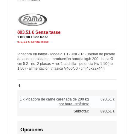
893,51 €
Senza tasse
1.090,08 €
Con tasse
971,21 €
Senza tasse
Picadora en forma - Modelo TI12UNGER - unidad de picado
de acero inoxidable - producción horaria kg/h 200 - boca Ø
cm 5.2 - no. 2 placas + no. 1 cuchilla - potencia Kw 1.10(hp
1.50) - alimentación trifásica V400/50 - cm 45x22x44h
1 x Picadora de carne carenada de 200 kg
893,51 €
por hora - trifásica:
Subtotal:
893,51 €
Opciones