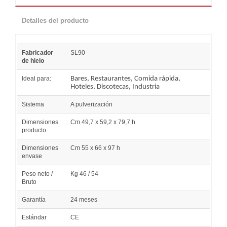
Detalles del producto
Fabricador
SL90
de hielo
Ideal para:
Bares, Restaurantes, Comida rápida,
Hoteles, Discotecas, Industria
Sistema
A pulverización
Dimensiones
Cm 49,7 x 59,2 x 79,7 h
producto
Dimensiones
Cm 55 x 66 x 97 h
envase
Peso neto /
Kg 46 / 54
Bruto
Garantía
24 meses
Estándar
CE