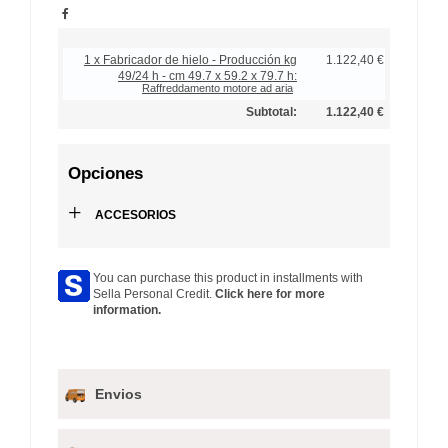
1 x Fabricador de hielo - Producción kg
1.122,40 €
49/24 h - cm 49.7 x 59.2 x 79.7 h:
Raffreddamento motore ad aria
Subtotal:
1.122,40 €
Opciones
+
ACCESORIOS
You can purchase this product in installments with
Sella Personal Credit.
Click here for more
information.
Envios