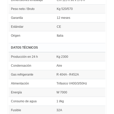
Peso neto / Bruto
Kg 520/570
Garantía
12 meses
Estándar
CE
Origen
Italia
DATOS TÉCNICOS
Producción en 24 h
Kg 2300
Condensación
Aire
Gas refrigerante
R 404A - R452A
Alimentación
Trifasico V400/3/50Hz
Energía
W 7000
Consumo de agua
1 l/kg
Fusible
32A