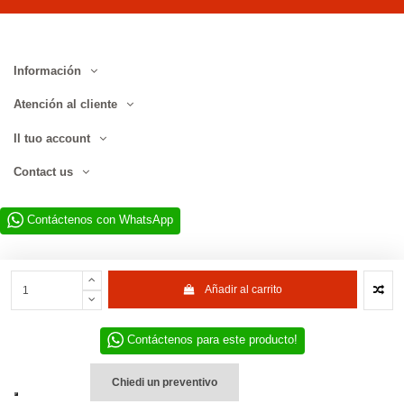
Información
Atención al cliente
Il tuo account
Contact us
Contáctenos con WhatsApp
Añadir al carrito
Contáctenos para este producto!
Sitio web desarrollado por D.L. Service Div. E-Commerce S.r.l. | Via
Municipio SNC, 82010 San Martino Sannita (BN), Italia | NIF-IVA
IT01680130620 | © 2022–2026 D.L. Service Div. E-Commerce S.r.l. | Todos
Chiedi un preventivo
los derechos reservados.