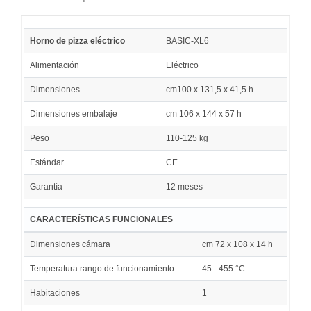
Horno de pizza eléctrico
BASIC-XL6
Alimentación
Eléctrico
Dimensiones
cm100 x 131,5 x 41,5 h
Dimensiones embalaje
cm 106 x 144 x 57 h
Peso
110-125 kg
Estándar
CE
Garantía
12 meses
CARACTERÍSTICAS FUNCIONALES
Dimensiones cámara
cm 72 x 108 x 14 h
Temperatura rango de funcionamiento
45 - 455 °C
Habitaciones
1