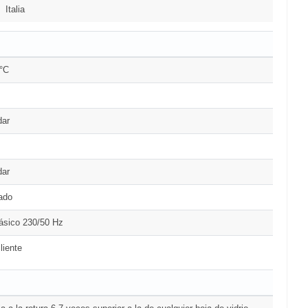
Italia
0°C
dar
dar
ado
ásico 230/50 Hz
liente