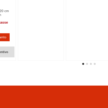
120 cm
h
tasse
rrito
entivo