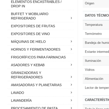
ELEMENTOS ENCASTRABLES /
Origen
DROP IN
BUFFET Y MOBILIARIO
DATOS TÉCNIC
REFRIGERADO
Temperatura
EXPOSITORES DE FRUTAS
Termómetro
EXPOSITORES DE VINO
MÁQUINAS DE HIELO
Bandeja de humid
HORNOS Y FERMENTADORES
Estante intermed
FRIGORÌFICOS PARA FARMACIAS
Iluminación
ASADORES Y KEBAB
Vidrios
GRANIZADORAS Y
REFRIGERADORES
Alimentación
AMASADORAS Y PLANETARIAS
Lector de temper
LAVADO
CARACTERÍST
LAVANDERÌA
PROCESAMIENTO DE PASTA