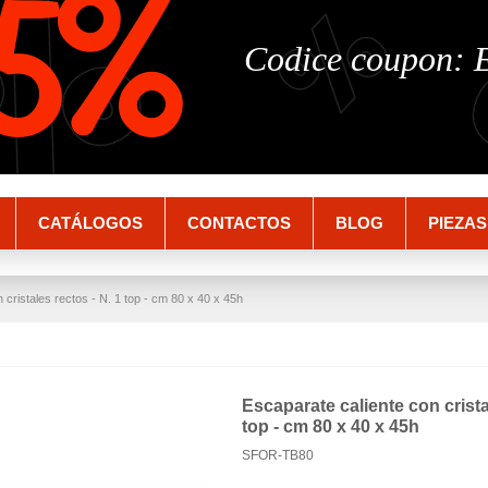
%
%
5%
Codice coupon:
CATÁLOGOS
CONTACTOS
BLOG
PIEZAS
 cristales rectos - N. 1 top - cm 80 x 40 x 45h
Escaparate caliente con crista
top - cm 80 x 40 x 45h
SFOR-TB80