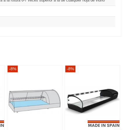
a a la rotura 6-7 veces superior a la de cualquier hoja de vidrio
-8%
-8%
-8