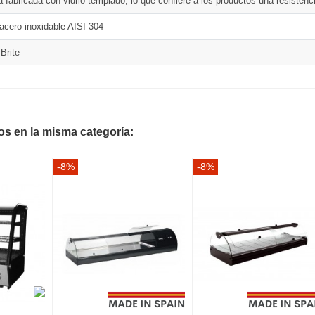
á fabricada con vidrio templado, lo que confiere a los productos una resistenci
acero inoxidable AISI 304
Brite
os en la misma categoría:
-8%
-8%