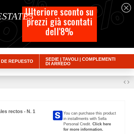
%
%
%
Español
Ulteriore sconto su
 ESTATE5
prezzi già scontati
Carrito
dell'8%
Empty
Iniciar sesión
SEDIE | TAVOLI | COMPLEMENTI
 DE REPUESTO
DI ARREDO
les rectos - N. 1
You can purchase this product
in installments with Sella
Personal Credit.
Click here
for more information.