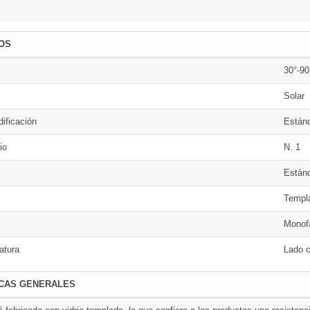
OS
30°-9
Solar
ificación
Están
io
N. 1
Están
Templ
Monof
atura
Lado c
ICAS GENERALES