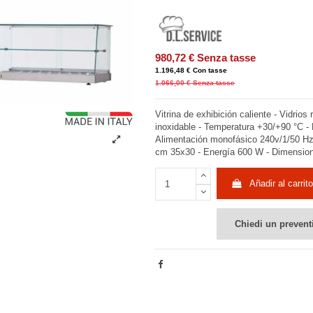
980,72 €
Senza tasse
1.196,48 €
Con tasse
1.066,00 €
Senza tasse
Vitrina de exhibición caliente - Vidrios
inoxidable - Temperatura +30/+90 °C -
Alimentación monofásico 240v/1/50 Hz
cm 35x30 - Energía 600 W - Dimensi
Añadir al carrito
Chiedi un prevent