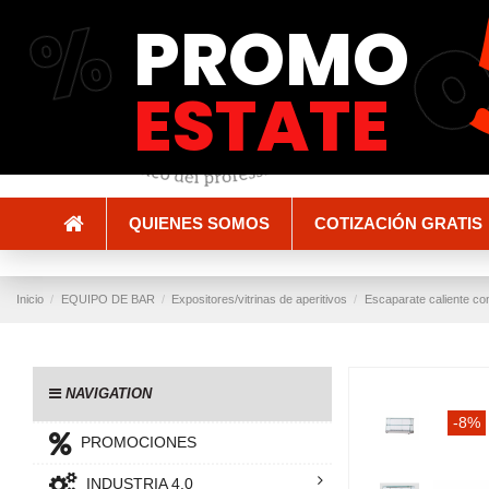
%
PROMO
Envío y entrega
Métodos de pago
ESTATE
QUIENES SOMOS
COTIZACIÓN GRATIS
Inicio
EQUIPO DE BAR
Expositores/vitrinas de aperitivos
Escaparate caliente con
NAVIGATION
-8%
PROMOCIONES
INDUSTRIA 4.0