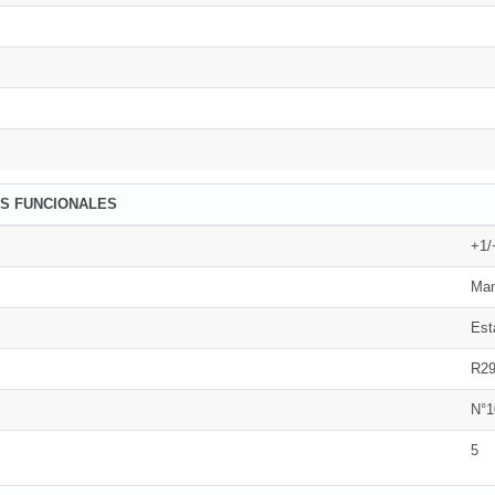
AS FUNCIONALES
+1/
Man
Est
R2
N°1
5