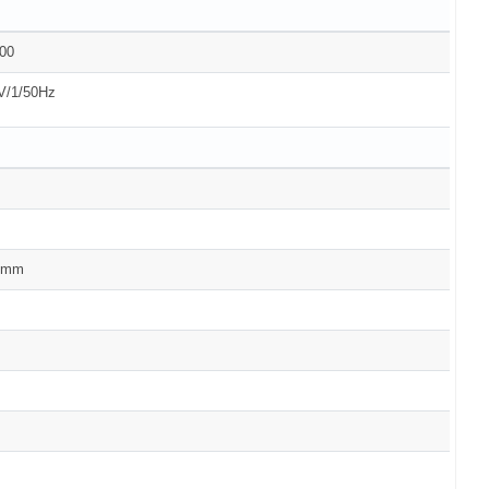
00
V/1/50Hz
0 mm