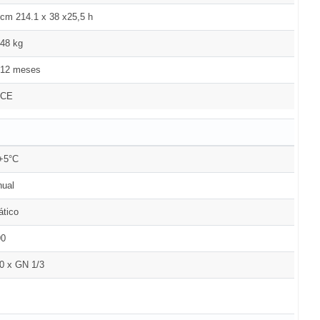
cm 214.1 x 38 x25,5 h
48 kg
12 meses
CE
+5°C
ual
ático
90
0 x GN 1/3