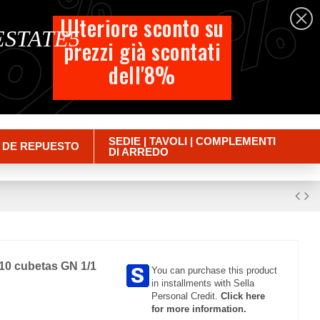
%
%
%
Español
Ulteriore sconto su
 ESTATE5
prezzi già scontati
Carrito
dell'8%
Empty
Iniciar sesión
SEDIE | TAVOLI | COMPLEMENTI
 DE REPUESTO
DI ARREDO
i 10 cubetas GN 1/1
You can purchase this product
in installments with Sella
Personal Credit.
Click here
for more information.