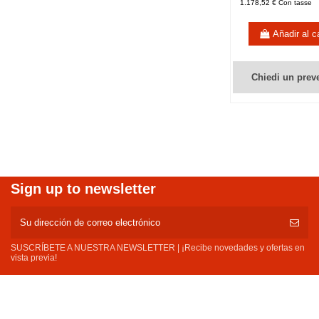
1.178,52 € Con tasse
Añadir al ca
Chiedi un prev
Sign up to newsletter
SUSCRÍBETE A NUESTRA NEWSLETTER | ¡Recibe novedades y ofertas en
vista previa!