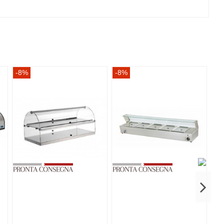
-8%
-8%
-8