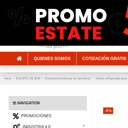
%
PROMO
Envío y entrega
Métodos de pago
ESTATE
QUIENES SOMOS
COTIZACIÓN GRATIS
Inicio
EQUIPO DE BAR
Expositores/vitrinas de aperitivos
Vitrina refrigerada par
NAVIGATION
-8%
PROMOCIONES
INDUSTRIA 4.0