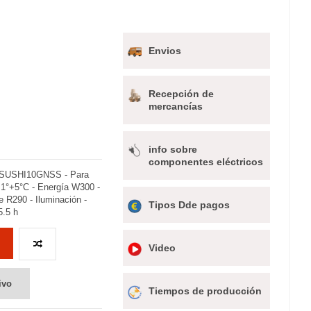
Envios
Recepción de
mercancías
info sobre
componentes eléctricos
elo SUSHI10GNSS - Para
+1°+5°C - Energía W300 -
te R290 - Iluminación -
Tipos Dde pagos
5.5 h
Video
ivo
Tiempos de producción