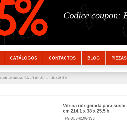
%
%
5%
Codice coupon:
CATÁLOGOS
CONTACTOS
BLOG
PIEZAS
a sushi 10 cubetas GN 1/1 cm 214.1 x 38 x 25.5 h
Vitrina refrigerada para sush
cm 214.1 x 38 x 25.5 h
TFG-SUSHI10GNSS