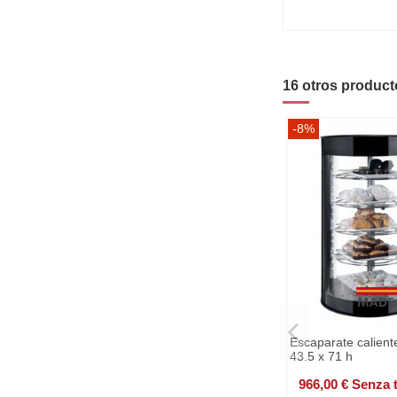
16 otros product
-8%
Escaparate calient
43.5 x 71 h
966,00 € Senza 