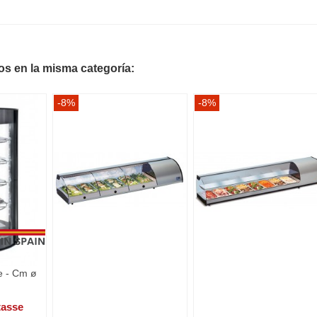
os en la misma categoría:
-8%
-8%
e - Cm ø
tasse