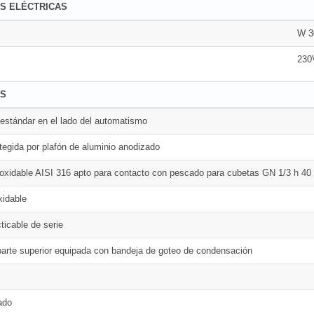
S ELÉCTRICAS
W 3
230
AS
 estándar en el lado del automatismo
tegida por plafón de aluminio anodizado
noxidable AISI 316 apto para contacto con pescado para cubetas GN 1/3 h 4
xidable
ticable de serie
parte superior equipada con bandeja de goteo de condensación
ado