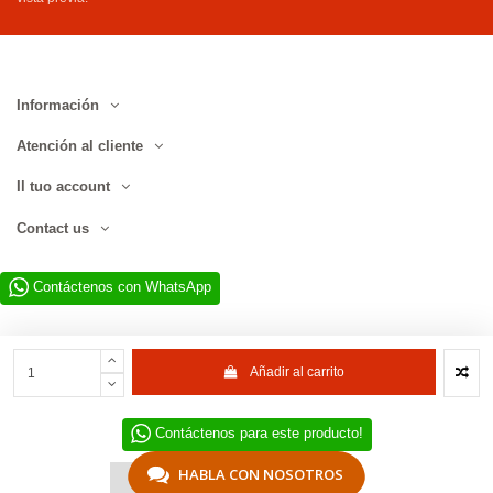
Información
Atención al cliente
Il tuo account
Contact us
Contáctenos con WhatsApp
Añadir al carrito
Contáctenos para este producto!
Sitio web desarrollado por D.L. Service Div. E-Commerce S.r.l. | Via
Municipio SNC, 82010 San Martino Sannita (BN), Italia | NIF-IVA
IT01680130620 | © 2022–2026 D.L. Service Div. E-Commerce S.r.l. | Todos
HABLA CON NOSOTROS
Chiedi un preventivo
los derechos reservados.