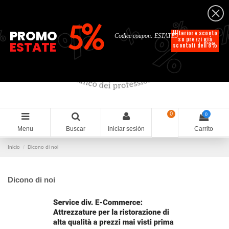
Español
%
%
%
%
5%
%
PROMO
Ulteriore sconto
Codice coupon: ESTATE5
su prezzi già
ESTATE
scontati dell'8%
0
0
Menu
Buscar
Iniciar sesión
Carrito
Inicio
Dicono di noi
Dicono di noi