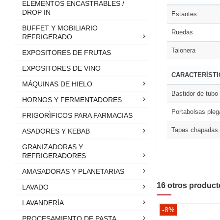
ELEMENTOS ENCASTRABLES /
DROP IN
Estantes
BUFFET Y MOBILIARIO
Ruedas
REFRIGERADO
Talonera
EXPOSITORES DE FRUTAS
EXPOSITORES DE VINO
CARACTERÍST
MÁQUINAS DE HIELO
Bastidor de tubo
HORNOS Y FERMENTADORES
Portabolsas pleg
FRIGORÌFICOS PARA FARMACIAS
Tapas chapadas
ASADORES Y KEBAB
GRANIZADORAS Y
REFRIGERADORES
AMASADORAS Y PLANETARIAS
16 otros product
LAVADO
LAVANDERÌA
-8%
PROCESAMIENTO DE PASTA