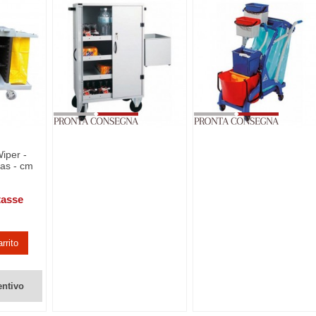
iper -
las - cm
tasse
rrito
entivo