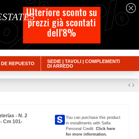
%
%
%
Español
Ulteriore sconto su
 ESTATE5
prezzi già scontati
Carrito
dell'8%
Empty
Iniciar sesión
SEDIE | TAVOLI | COMPLEMENTI
 DE REPUESTO
DI ARREDO
terías - N. 2
You can purchase this product
 - Cm 101-
in installments with Sella
Personal Credit.
Click here
for more information.