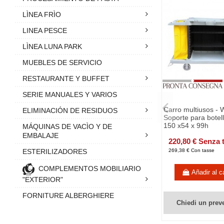
LÌNEA FRÌO
LINEA PESCE
LÌNEA LUNA PARK
MUEBLES DE SERVICIO
RESTAURANTE Y BUFFET
SERIE MANUALES Y VARIOS
Carro multiusos - W
ELIMINACIÓN DE RESIDUOS
Soporte para botel
150 x54 x 99h
MÁQUINAS DE VACÌO Y DE
EMBALAJE
220,80 € Senza 
ESTERILIZADORES
269,38 € Con tasse
COMPLEMENTOS MOBILIARIO
Añadir al ca
"EXTERIOR"
FORNITURE ALBERGHIERE
Chiedi un prev