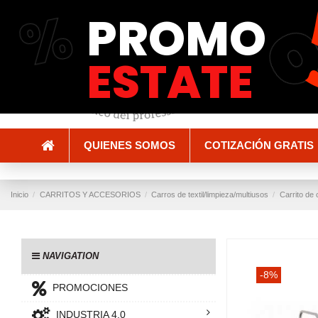
%
PROMO
Envío y entrega
Métodos de pago
ESTATE
QUIENES SOMOS
COTIZACIÓN GRATIS
Inicio
CARRITOS Y ACCESORIOS
Carros de textil/limpieza/multiusos
Carrito de
NAVIGATION
-8%
PROMOCIONES
INDUSTRIA 4.0