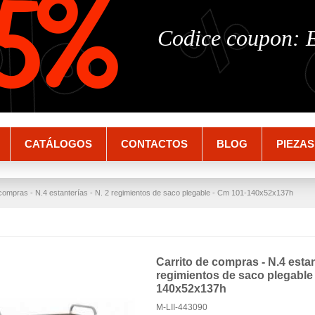
%
%
5%
Codice coupon:
CATÁLOGOS
CONTACTOS
BLOG
PIEZAS
 compras - N.4 estanterías - N. 2 regimientos de saco plegable - Cm 101-140x52x137h
Carrito de compras - N.4 estan
regimientos de saco plegable
140x52x137h
M-LII-443090