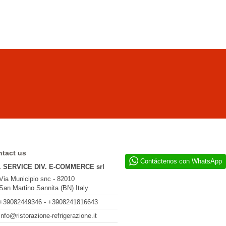
tact us
Contáctenos con WhatsApp
. SERVICE DIV. E-COMMERCE srl
Via Municipio snc - 82010
San Martino Sannita (BN) Italy
+39082449346 - +3908241816643
info@ristorazione-refrigerazione.it