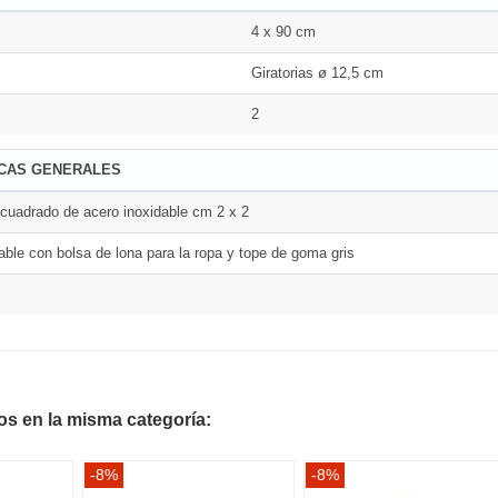
4 x 90 cm
Giratorias ø 12,5 cm
2
ICAS GENERALES
 cuadrado de acero inoxidable cm 2 x 2
able con bolsa de lona para la ropa y tope de goma gris
os en la misma categoría:
-8%
-8%