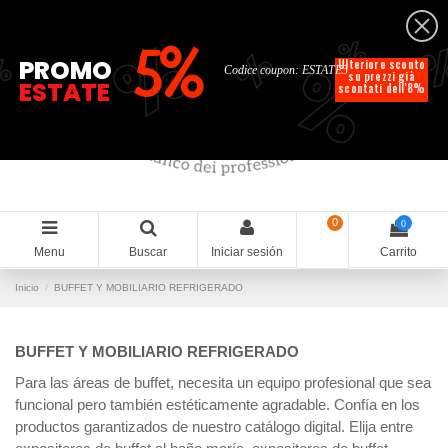
Español
%
%
%
%
5%
%
PROMO
Ulteriore sconto
Codice coupon: ESTATE5
su prezzi già
ESTATE
scontati dell'8%
0
0
Menu
Buscar
Iniciar sesión
Carrito
Inicio
BUFFET Y MOBILIARIO REFRIGERADO
BUFFET Y MOBILIARIO REFRIGERADO
Para las áreas de buffet, necesita un equipo profesional que sea
funcional pero también estéticamente agradable. Confía en los
productos garantizados de nuestro catálogo digital. Elija entre