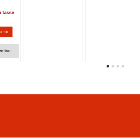
a tasse
rrito
entivo