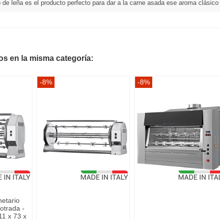
o de leña es el producto perfecto para dar a la carne asada ese aroma clásico
os en la misma categoría:
-8%
-8%
etario
otrada -
11 x 73 x