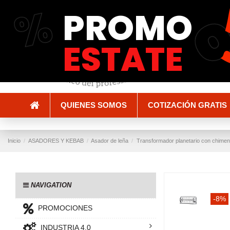
%
PROMO
Envío y entrega
Métodos de pago
ESTATE
QUIENES SOMOS
COTIZACIÓN GRATIS
Inicio
ASADORES Y KEBAB
Asador de leña
Transformador planetario con chimene
NAVIGATION
-8%
PROMOCIONES
INDUSTRIA 4.0