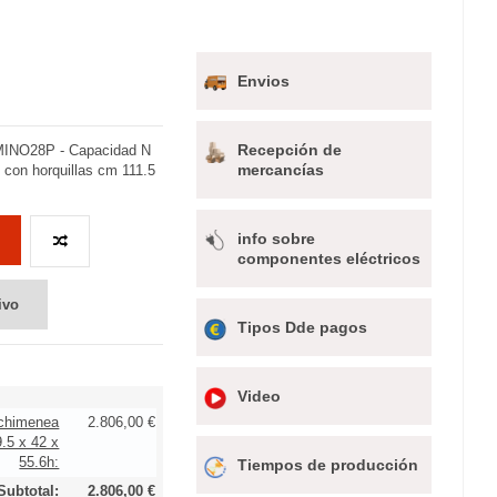
Envios
Recepción de
AMINO28P - Capacidad N
mercancías
s con horquillas cm 111.5
info sobre
componentes eléctricos
ivo
Tipos Dde pagos
Video
 chimenea
2.806,00 €
9.5 x 42 x
55.6h:
Tiempos de producción
Subtotal:
2.806,00 €