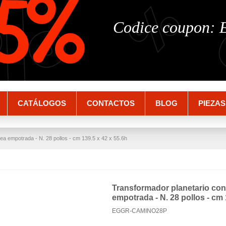
%
%
5%
Codice coupon:
CATÁLOGOS
CONTACTOS
BLOG
PIEZAS
a empotrada - N. 28 pollos - cm 139.5 x 42 x 55.6h
Transformador planetario co
empotrada - N. 28 pollos - cm 
EGGR-CAMINO28P