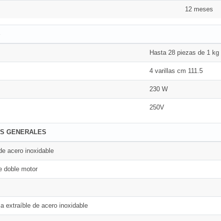
12 meses
S
Hasta 28 piezas de 1 kg
4 varillas cm 111.5
230 W
250V
AS GENERALES
de acero inoxidable
de doble motor
 extraíble de acero inoxidable