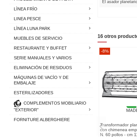
El asador planetari
LÌNEA FRÌO
LINEA PESCE
LÌNEA LUNA PARK
16 otros product
MUEBLES DE SERVICIO
RESTAURANTE Y BUFFET
-8%
SERIE MANUALES Y VARIOS
ELIMINACIÓN DE RESIDUOS
MÁQUINAS DE VACÌO Y DE
EMBALAJE
ESTERILIZADORES
COMPLEMENTOS MOBILIARIO
"EXTERIOR"
FORNITURE ALBERGHIERE
Transformador plan
con chimenea emp
N. 60 pollos - cm 1