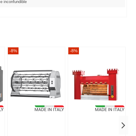
 e inconfundible
-8%
-8%
-8