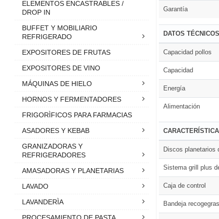
ELEMENTOS ENCASTRABLES /
Garantía
DROP IN
BUFFET Y MOBILIARIO
DATOS TÉCNICO
REFRIGERADO
Capacidad pollos
EXPOSITORES DE FRUTAS
EXPOSITORES DE VINO
Capacidad
MÁQUINAS DE HIELO
Energía
HORNOS Y FERMENTADORES
Alimentación
FRIGORÌFICOS PARA FARMACIAS
ASADORES Y KEBAB
CARACTERÍSTIC
GRANIZADORAS Y
Discos planetarios 
REFRIGERADORES
Sistema grill plus 
AMASADORAS Y PLANETARIAS
Caja de control
LAVADO
LAVANDERÌA
Bandeja recogegrasa
PROCESAMIENTO DE PASTA