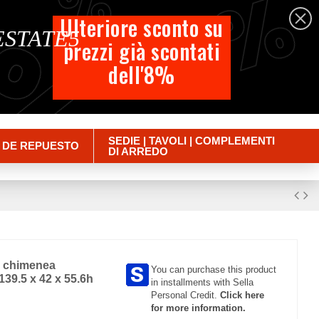
%
%
%
Español
Ulteriore sconto su
 ESTATE5
prezzi già scontati
Carrito
dell'8%
Empty
Iniciar sesión
SEDIE | TAVOLI | COMPLEMENTI
 DE REPUESTO
DI ARREDO
n chimenea
You can purchase this product
139.5 x 42 x 55.6h
in installments with Sella
Personal Credit.
Click here
for more information.