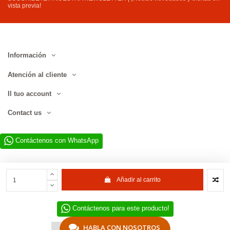
vista previa!
Información
Atención al cliente
Il tuo account
Contact us
Contáctenos con WhatsApp
Añadir al carrito
Contáctenos para este producto!
Sitio web desarrollado por D.L. Service Div. E-Commerce S.r.l. | Via
Municipio SNC, 82010 San Martino Sannita (BN), Italia | NIF-IVA
IT01680130620 | © 2022–2026 D.L. Service Div. E-Commerce S.r.l. | Todos
HABLA CON NOSOTROS