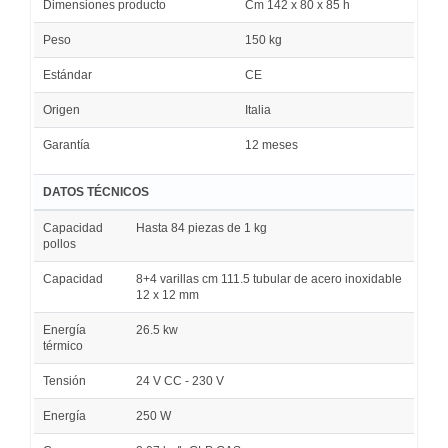
Dimensiones producto
Cm 142 x 80 x 85 h
Peso
150 kg
Estándar
CE
Origen
Italia
Garantía
12 meses
DATOS TÉCNICOS
Capacidad
Hasta 84 piezas de 1 kg
pollos
Capacidad
8+4 varillas cm 111.5 tubular de acero inoxidable
12 x 12 mm
Energía
26.5 kw
térmico
Tensión
24 V CC - 230 V
Energía
250 W