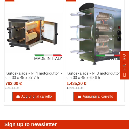
FILTRO
Kurtoskalacs - N. 4 motoriduttori -
Kurtoskalacs - N. 8 motoriduttori -
cm 30 x 45 x 37.7 h
cm 30 x 45 x 69.6 h
782,00 €
1.435,20 €
850,00 €
1.560,00 €
Aggiungi al carrello
Aggiungi al carrello
Sign up to newsletter